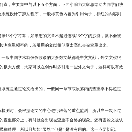
何查，主要集中与以下五个方面，下面小编为大家总结助力同学们快
重系统设计了辨别程序，一般标黄色内容为引用句子，标红的内容则
是按13个字符算，如果您的文章不超过连续13个字的抄袭，就不会被
检测查重频率的，若引用的文献相似度太高也会被查重出来。
，一般中国学术就仅仅收录的大多数文献都是中文文献，外文文献很
的极大方便，大家可以在创作时多引用一些外文句子，这样可以有效
测系统是通过论文给出的，一般同一章节或段落内的查重率不得超过
行检测时，会根据论文的中心进行段落的重点监测。所以当一次不过
的查重部分上，有时就会出现被查重不合格的现象。还有当论文被认
糊处理，所以只加如“虽然”“但是” 是没有用的。这一点要切记。