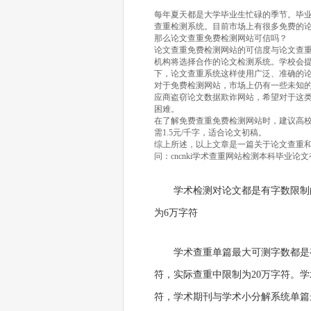
每年夏天都是大学毕业生忙碌的季节。毕
查重检测系统。目前市场上有很多免费的
那么论文查重免费检测网站可信吗？
论文查重免费检测网站的可信度与论文查
机构将选择合作的论文检测系统。学校会
下，论文查重系统这样使用广泛、准确的
对于免费检测网站，市场上仍有一些未知
应商盗窃论文数据欺诈网站，希望对于这
困难。
在了解免费查重免费检测网站时，建议高校毕业生
需1.5元/千字，适合论文初稿。
综上所述，以上文章是一篇关于论文查重
问：cncnki学术查重网站检测本科毕业论
学术检测对论文都是有字数限制
为6万字符
学术查重单篇最大可测字数都是有
符，实际查重中限制为20万字符。学
符，学术期刊与学术小分解系统单篇