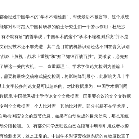
都会经过中国学术的“学术不端检测”，即便最后不被盲审。这个系统
能够对即将踏入中国科研界的硕士研究生们一个警示作用：杜绝抄
，有矛就有盾”的哲学观，中国学术的这个“学术不端检测系统”并不是
文识别技术还不够先进；其二是目前的机器识别还达不到在含义识别
“战略上蔑视，战术上重视”和“知己知彼百战百胜”。要破敌，必先知
了解这一关的玄机。一、查重原理 1、学术学位论文检测为整篇上
，需要将最终交稿格式提交检测，将影响降到最小，此影响为几十字
以上文字较多的论文是可以忽略的。对比数据库为：中国学术期刊网
数据库/中国优秀硕士学位论文全文数据库，国重要会议论文全文数据
专利全文数据库，个人比对库，其他比对库。部分书籍不在学术库，
会自动检测该论文的章节信息，如果有自动生成的目录信息，那么系统
动分段检测。 3、有部分同学反映说自己在段落中明明引用或者抄袭
有检测出来，这是正常的。中国学术对该套检测系统的灵敏度设置了