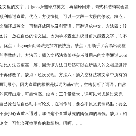
人论文里的文字，用google翻译成英文，再翻译回来，句式和结构就会发
顺利躲过查重。优点：方便快捷，可以一大段一大段的修改。缺点：
文翻译成英文，再翻译成阿尔及利亚语，再翻译成中文。方法四：转
图片，放在自己的论文里。因为学术查重系统目前只能查文字，而不
优点：比google翻译法更加方便快捷。缺点：用顺手了容易出现整
的字数统计。方法五：插入文档法将某些参考引用来的文字通过word
法比方法四更甚一筹，因为该方法日后还可以在所插入的文档里进行
于再修改了。缺点：还没发现。方法六：插入空格法将文章中所有的
间距调到最小。因为查重的根据是以词为基础的，空格切断了词语，自然
的原理出发，可靠性高。缺点：工作量极大，课可以考虑通过宏完
自己原创法自己动手写论文，在写作时，要么不原文复制粘贴；要么
不会担心查重不通过，哪怕这个查重系统的阈值调的再低。缺点：如
论文，可能会死掉更多的脑细胞。呵呵。。。