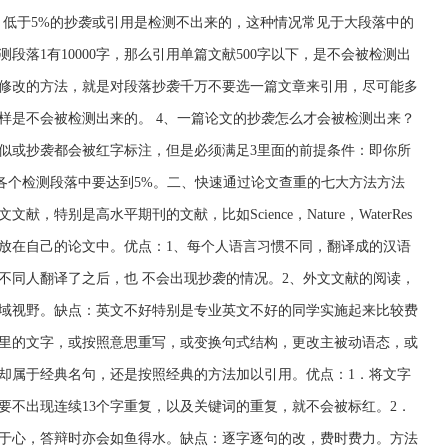
，低于5%的抄袭或引用是检测不出来的，这种情况常见于大段落中的
段落1有10000字，那么引用单篇文献500字以下，是不会被检测出
修改的方法，就是对段落抄袭千万不要选一篇文章来引用，尽可能多
样是不会被检测出来的。 4、一篇论文的抄袭怎么才会被检测出来？
相似或抄袭都会被红字标注，但是必须满足3里面的前提条件：即你所
各个检测段落中要达到5%。二、快速通过论文查重的七大方法方法
特别是高水平期刊的文献，比如Science，Nature，WaterRes
放在自己的论文中。优点：1、每个人语言习惯不同，翻译成的汉语
不同人翻译了之后，也 不会出现抄袭的情况。2、外文文献的阅读，
域视野。缺点：英文不好特别是专业英文不好的同学实施起来比较费
里的文字，或按照意思重写，或变换句式结构，更改主被动语态，或
却属于经典名句，还是按照经典的方法加以引用。优点：1．将文字
要不出现连续13个字重复，以及关键词的重复，就不会被标红。2．
于心，答辩时亦会如鱼得水。缺点：逐字逐句的改，费时费力。方法