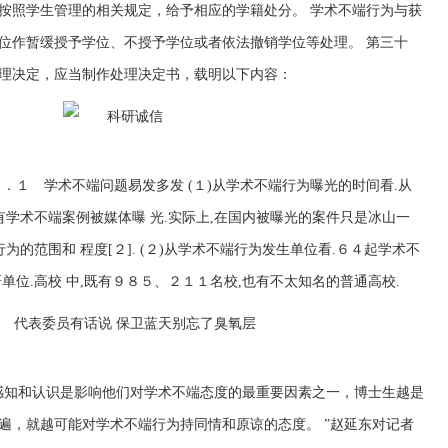
按照学生管理的相关规定，给予相应的学籍处分。 学术不端行为与获
位作暂缓授予学位、不授予学位或者依法撤销学位等处理。 第三十
理决定，应当制作处理决定书，载明以下内容：
．１ 学术不端问题易发多发 (１)从学术不端行为曝光的时间看.从
有学术不端案例被媒体曝 光.实际上,在国内被曝光的案件只是冰山一
为的范围和 程度[２]. (２)从学术不端行为发生单位看.６４起学术不
单位.高校 中,既有９８５、２１１名校,也有不太知名的普通高校.
感知和认识是影响他们对学术不端态度的最重要因素之一，博士生越是
遍，就越可能对学术不端行为持同情和原谅的态度。 ”赵延东对记者