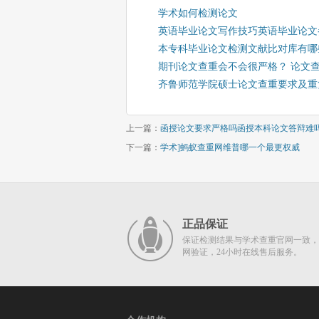
学术如何检测论文
英语毕业论文写作技巧英语毕业论文
本专科毕业论文检测文献比对库有哪
期刊论文查重会不会很严格？ 论文
齐鲁师范学院硕士论文查重要求及重
上一篇：
函授论文要求严格吗函授本科论文答辩难
下一篇：
学术]蚂蚁查重网维普哪一个最更权威
正品保证
保证检测结果与学术查重官网一致，
网验证，24小时在线售后服务。