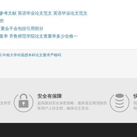
参考文献 英语毕业论文范文 英语毕业论文范文
些
查重会不会包括引用部分
复率 齐鲁师范学院论文查重率多少合格一
吗 中南大学对函授本科论文要求严格吗
安全有保障
支持官
超高级别安全保密策略，服务器定期清除所
我
有用户上传文档，确保论文安全。
期