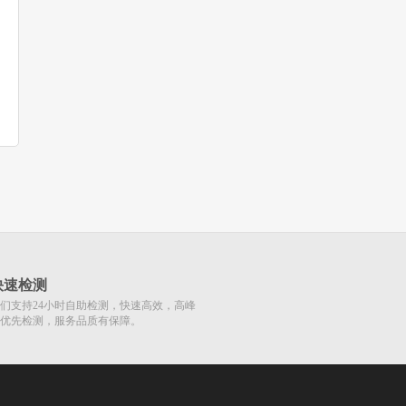
快速检测
们支持24小时自助检测，快速高效，高峰
优先检测，服务品质有保障。